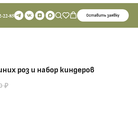
2-22-85
Оставить заявку
них роз и набор киндеров
0
₽