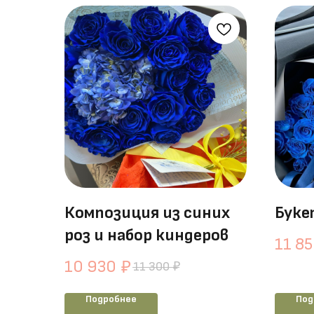
Композиция из синих
Буке
роз и набор киндеров
11 8
10 930
₽
11 300
₽
Подробнее
Под