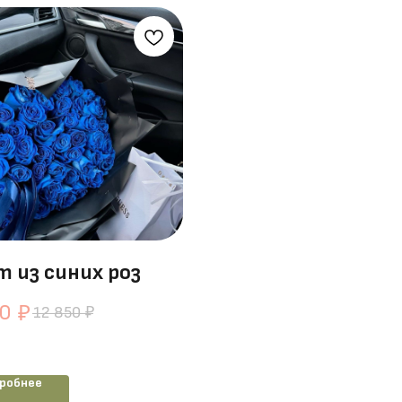
т из синих роз
50
₽
12 850
₽
робнее