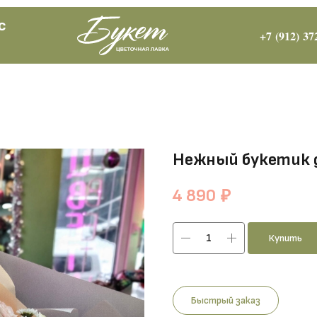
с
+7 (912) 37
Нежный букетик 
4 890
₽
Купить
Быстрый заказ