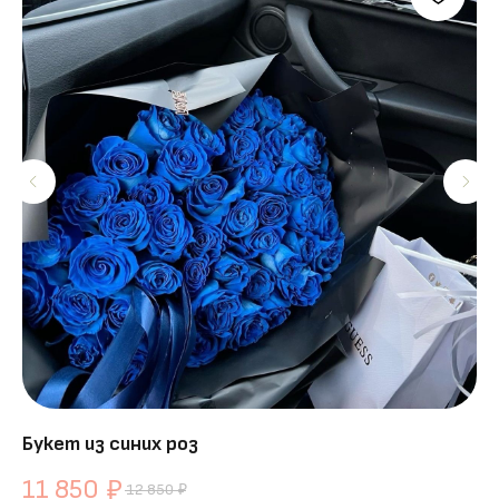
Букет из синих роз
Ко
11 850
1
₽
12 850
₽