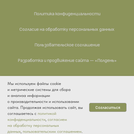
Политика конфиденциальности
Согласие на обработку персональных данных
Пользовательское соглашение
Разработка и продвижение сайта — «Полдень»
Мы используем файлы cookie
ИП Антипина Яна Викторовна — действующее
и метрические системы для сбора
предприятие. ИНН 041104993015, ОГРНИП
и анализа информации
325430000001829, ОКПО 2038909067, ОКАТО
о производительности и использовании
33401361000, ОКТМО 33701000001, ОКОПФ 50102,
Согласиться
сайта. Продолжая использовать сайт, вы
ОКОГУ 4210015, ОКФС 16.
соглашаетесь с
политикой
конфиденциальности
,
согласием
Купить
на обработку персональных
данных
,
пользовательским соглашением
.