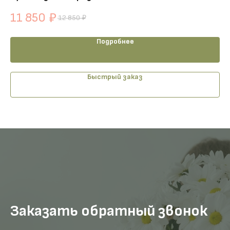
11 850
1
₽
12 850
₽
Подробнее
Быстрый заказ
Заказать обратный звонок