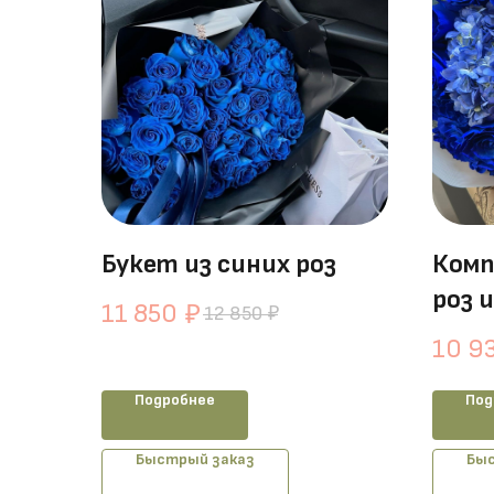
Букет из синих роз
Комп
роз 
11 850
₽
12 850
₽
10 9
Подробнее
Под
Быстрый заказ
Быс