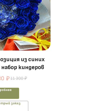
озиция из синих
и набор киндеров
30
₽
11 300
₽
робнее
трый заказ