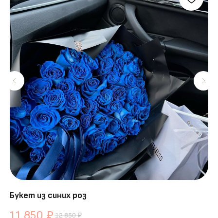
Букет из синих роз
Ко
11 850
1
₽
12 850
₽