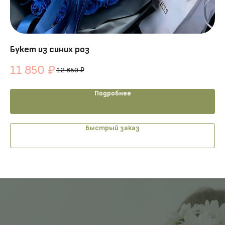
Букет из синих роз
Ко
11 850
1
₽
12 850
₽
Подробнее
Быстрый заказ