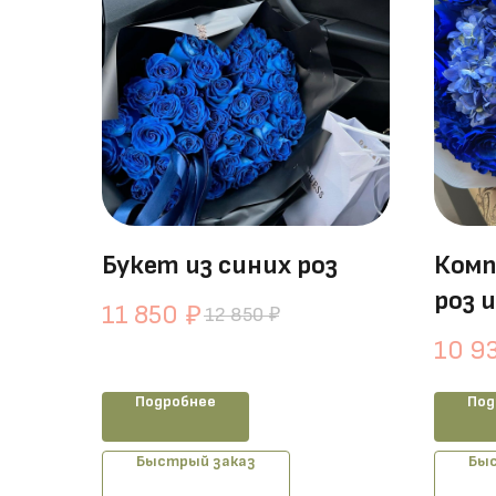
Букет из синих роз
Комп
роз 
11 850
₽
12 850
₽
10 9
Подробнее
Под
Быстрый заказ
Быс