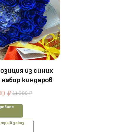
озиция из синих
и набор киндеров
30
₽
11 300
₽
робнее
трый заказ