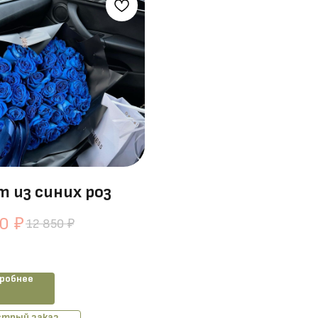
т из синих роз
50
₽
12 850
₽
робнее
трый заказ