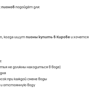
х пионов
подойдёт для:
т, когда ищут
пионы купить в Кирове
и хочется
е:
стья не должны находиться в воде)
 дня
сок при каждой смене воды
 и отстоянную воду