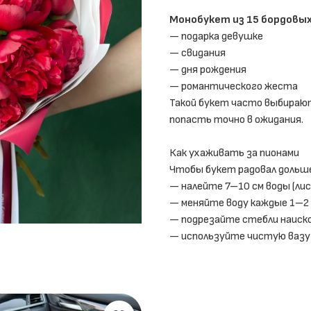
Монобукет из 15 бордовы
— подарка девушке
— свидания
— дня рождения
— романтического жеста
Такой букет часто выбираю
попасть точно в ожидания.
Как ухаживать за пионами
Чтобы букет радовал дольш
— налейте 7–10 см воды (ли
— меняйте воду каждые 1–2
— подрезайте стебли наиско
— используйте чистую вазу