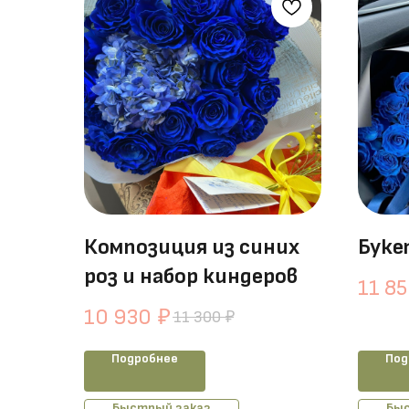
Композиция из синих
Буке
роз и набор киндеров
11 8
10 930
₽
11 300
₽
Подробнее
Под
Быстрый заказ
Быс