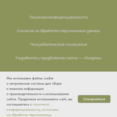
Политика конфиденциальности
Согласие на обработку персональных данных
Пользовательское соглашение
Разработка и продвижение сайта — «Полдень»
Мы используем файлы cookie
ИП Антипина Яна Викторовна — действующее
и метрические системы для сбора
предприятие. ИНН 041104993015, ОГРНИП
и анализа информации
325430000001829, ОКПО 2038909067, ОКАТО
о производительности и использовании
33401361000, ОКТМО 33701000001, ОКОПФ 50102,
Согласиться
сайта. Продолжая использовать сайт, вы
ОКОГУ 4210015, ОКФС 16.
соглашаетесь с
политикой
конфиденциальности
,
согласием
Купить
на обработку персональных