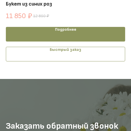
Букет из синих роз
Ко
11 850
1
₽
12 850
₽
Подробнее
Быстрый заказ
Заказать обратный звонок