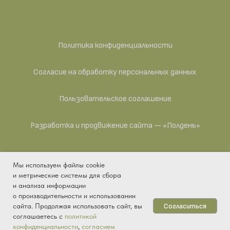
Политика конфиденциальности
Согласие на обработку персональных данных
Пользовательское соглашение
Разработка и продвижение сайта — «Полдень»
Мы используем файлы cookie
ИП Антипина Яна Викторовна — действующее
и метрические системы для сбора
предприятие. ИНН 041104993015, ОГРНИП
и анализа информации
325430000001829, ОКПО 2038909067, ОКАТО
о производительности и использовании
33401361000, ОКТМО 33701000001, ОКОПФ 50102,
Согласиться
сайта. Продолжая использовать сайт, вы
ОКОГУ 4210015, ОКФС 16.
соглашаетесь с
политикой
конфиденциальности
,
согласием