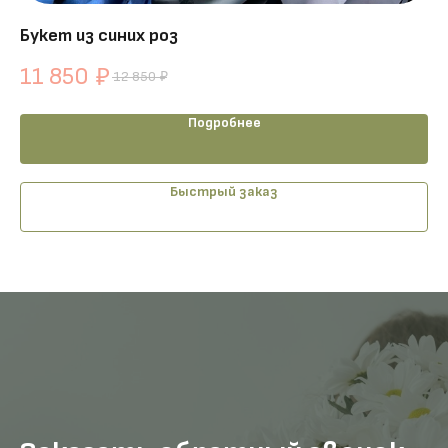
Букет из синих роз
Ко
11 850
1
₽
12 850
₽
Подробнее
Быстрый заказ