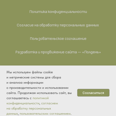
Политика конфиденциальности
Согласие на обработку персональных данных
Пользовательское соглашение
Разработка и продвижение сайта — «Полдень»
Мы используем файлы cookie
ИП Антипина Яна Викторовна — действующее
и метрические системы для сбора
предприятие. ИНН 041104993015, ОГРНИП
и анализа информации
325430000001829, ОКПО 2038909067, ОКАТО
о производительности и использовании
33401361000, ОКТМО 33701000001, ОКОПФ 50102,
Согласиться
сайта. Продолжая использовать сайт, вы
ОКОГУ 4210015, ОКФС 16.
соглашаетесь с
политикой
конфиденциальности
,
согласием
Купить
на обработку персональных
данных
,
пользовательским соглашением
.