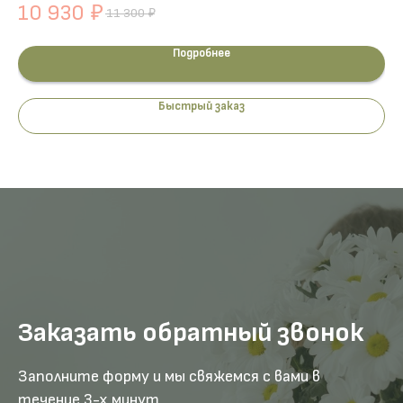
10 930
1
₽
11 300
₽
Подробнее
Быстрый заказ
Заказать обратный звонок
Заполните форму и мы свяжемся с вами в
течение 3-х минут