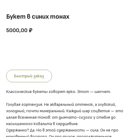
Букет в синих тонах
5000,00
₽
Купить
Быстрый заказ
Классические букеты говорят ярко. Этот — шепчет.
Голубая гортензия. Не акварельный оттенок, а глубокий,
холодный, почти минеральный. Каждый шар соцветия — это
целая вселенная тонов: от дымчато-сизого у стебля до
насыщенного кобальта в сердцевине.
Сдержанно? Да. Но в этой сдержанности — сила. Он не про
мгновенный восторг. Он про тихое, продолжительное