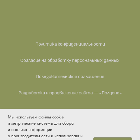
Политика конфиденциальности
Согласие на обработку персональных данных
Пользовательское соглашение
Разработка и продвижение сайта — «Полдень»
Мы используем файлы cookie
ИП Антипина Яна Викторовна — действующее
и метрические системы для сбора
предприятие. ИНН 041104993015, ОГРНИП
и анализа информации
325430000001829, ОКПО 2038909067, ОКАТО
о производительности и использовании
33401361000, ОКТМО 33701000001, ОКОПФ 50102,